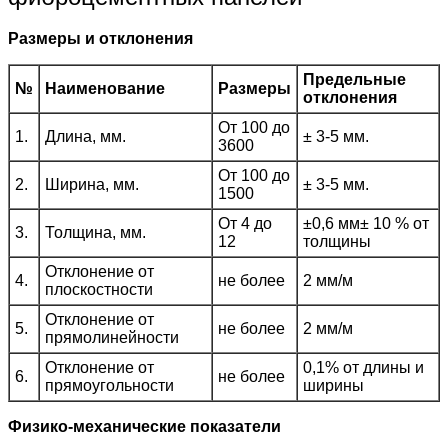
Размеры и отклонения
Предельные
№
Наименование
Размеры
отклонения
От 100 до
1.
Длина, мм.
± 3-5 мм.
3600
От 100 до
2.
Ширина, мм.
± 3-5 мм.
1500
От 4 до
±0,6 мм± 10 % от
3.
Толщина, мм.
12
толщины
Отклонение от
4.
не более
2 мм/м
плоскостности
Отклонение от
5.
не более
2 мм/м
прямолинейности
Отклонение от
0,1% от длины и
6.
не более
прямоугольности
ширины
Физико-механические показатели