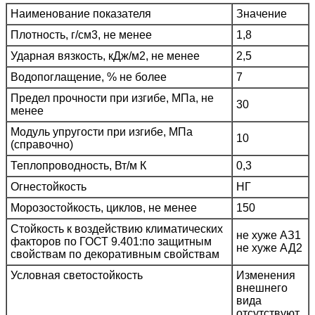
Наименование показателя
Значение
Плотность, г/см3, не менее
1,8
Ударная вязкость, кДж/м2, не менее
2,5
Водопоглащение, % не более
7
Предел прочности при изгибе, МПа, не
30
менее
Модуль упругости при изгибе, МПа
10
(справочно)
Теплопроводность, Вт/м К
0,3
Огнестойкость
НГ
Морозостойкость, циклов, не менее
150
Стойкость к воздействию климатических
не хуже АЗ1
факторов по ГОСТ 9.401:по защитным
не хуже АД2
свойствам по декоративным свойствам
Условная светостойкость
Изменения
внешнего
вида
отсутствуют