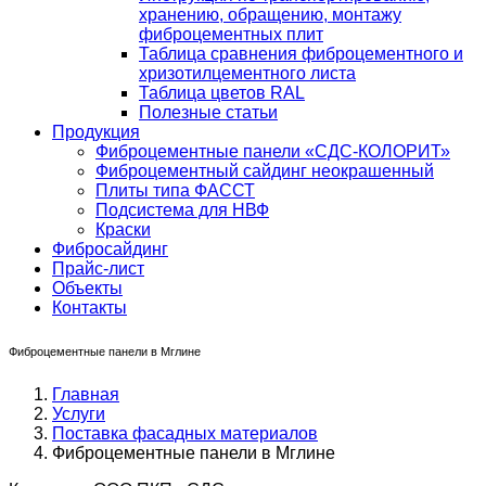
хранению, обращению, монтажу
фиброцементных плит
Таблица сравнения фиброцементного и
хризотилцементного листа
Таблица цветов RAL
Полезные статьи
Продукция
Фиброцементные панели «СДС-КОЛОРИТ»
Фиброцементный сайдинг неокрашенный
Плиты типа ФАССТ
Подсистема для НВФ
Краски
Фибросайдинг
Прайс-лист
Объекты
Контакты
Фиброцементные панели в Мглине
Главная
Услуги
Поставка фасадных материалов
Фиброцементные панели в Мглине