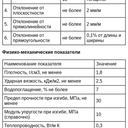
Отклонение от
4.
не более
2 мм/м
плоскостности
Отклонение от
5.
не более
2 мм/м
прямолинейности
Отклонение от
0,1% от длины и
6.
не более
прямоугольности
ширины
Физико-механические показатели
Наименование показателя
Значение
Плотность, г/см3, не менее
1,8
Ударная вязкость, кДж/м2, не менее
2,5
Водопоглащение, % не более
7
Предел прочности при изгибе, МПа, не
30
менее
Модуль упругости при изгибе, МПа
10
(справочно)
Теплопроводность, Вт/м К
0,3