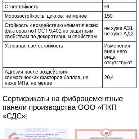
Огнестойкость
НГ
Морозостойкость, циклов, не менее
150
Стойкость к воздействию климатических
не хуже АЗ1
факторов по ГОСТ 9.401:по защитным
не хуже АД2
свойствам по декоративным свойствам
Условная светостойкость
Изменения
внешнего
вида
отсутствуют
Адгезия после воздействия
климатических факторов:баллов, не
20,4
ниже МПа, не менее
Сертификаты на фиброцементные
панели производства ООО «ПКП
«СДС»: