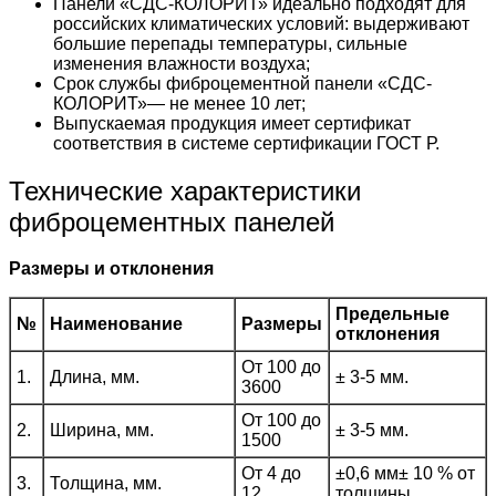
Панели «СДС-КОЛОРИТ» идеально подходят для
российских климатических условий: выдерживают
большие перепады температуры, сильные
изменения влажности воздуха;
Срок службы фиброцементной панели «СДС-
КОЛОРИТ»— не менее 10 лет;
Выпускаемая продукция имеет сертификат
соответствия в системе сертификации ГОСТ Р.
Технические характеристики
фиброцементных панелей
Размеры и отклонения
Предельные
№
Наименование
Размеры
отклонения
От 100 до
1.
Длина, мм.
± 3-5 мм.
3600
От 100 до
2.
Ширина, мм.
± 3-5 мм.
1500
От 4 до
±0,6 мм± 10 % от
3.
Толщина, мм.
12
толщины