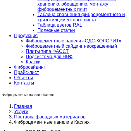
хранению, обращению, монтажу
фиброцементных плит
Таблица сравнения фиброцементного и
хризотилцементного листа
Таблица цветов RAL
Полезные статьи
Продукция
Фиброцементные панели «СДС-КОЛОРИТ»
Фиброцементный сайдинг неокрашенный
Плиты типа ФАССТ
Подсистема для НВФ
Краски
Фибросайдинг
Прайс-лист
Объекты
Контакты
Фиброцементные панели в Каслях
Главная
Услуги
Поставка фасадных материалов
Фиброцементные панели в Каслях