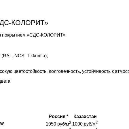
«СДС-КОЛОРИТ»
ым покрытием «СДС-КОЛОРИТ».
AL, NCS, Tikkurilla);
кую цветостойкость, долговечность, устойчивость к атмо
цвета
Россия *
Казахстан
2
2
ая
1050 руб/м
1000 руб/м