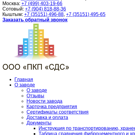
Москва:
+7 (499) 403-19-66
Сотовый:
+7 (904) 818-88-36
Кыштым:
+7 (35151) 496-88
,
+7 (35151) 495-65
Заказать обратный звонок
Главная
О заводе
О заводе
Отзывы
Новости завода
Карточка предприятия
Сертификаты соответствия
Доставка и оплата
Документы
Инструкция по транспортированию, хран
Таблица сравнения фиброцементного и хр