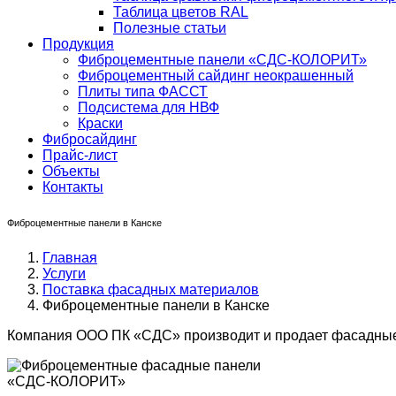
Таблица цветов RAL
Полезные статьи
Продукция
Фиброцементные панели «СДС-КОЛОРИТ»
Фиброцементный сайдинг неокрашенный
Плиты типа ФАССТ
Подсистема для НВФ
Краски
Фибросайдинг
Прайс-лист
Объекты
Контакты
Фиброцементные панели в Канске
Главная
Услуги
Поставка фасадных материалов
Фиброцементные панели в Канске
Компания ООО ПК «СДС» производит и продает фасадные