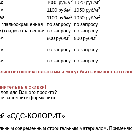
2
2
ая
1080 руб/м
1020 руб/м
2
2
ая
1100 руб/м
1050 руб/м
2
2
ая
1100 руб/м
1050 руб/м
) гладкоокрашенная
по запросу
по запросу
м) гладкоокрашенная
по запросу
по запросу
2
2
ая
800 руб/м
800 руб/м
ая
по запросу
по запросу
ая
по запросу
по запросу
ляются окончательными и могут быть изменены в завис
лнительные скидки!
алов для Вашего проекта?
ли заполните форму ниже.
лей «СДС-КОЛОРИТ»
ьным современным строительным материалом. Применяются 