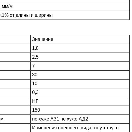
2 мм/м
0,1% от длины и ширины
Значение
1,8
2,5
7
30
10
0,3
НГ
150
ам
не хуже АЗ1 не хуже АД2
Изменения внешнего вида отсутствуют