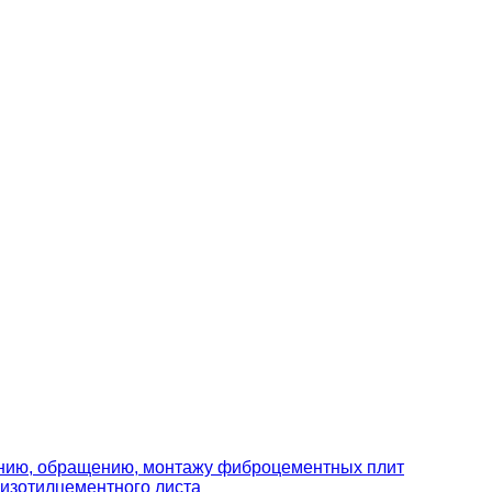
ению, обращению, монтажу фиброцементных плит
изотилцементного листа