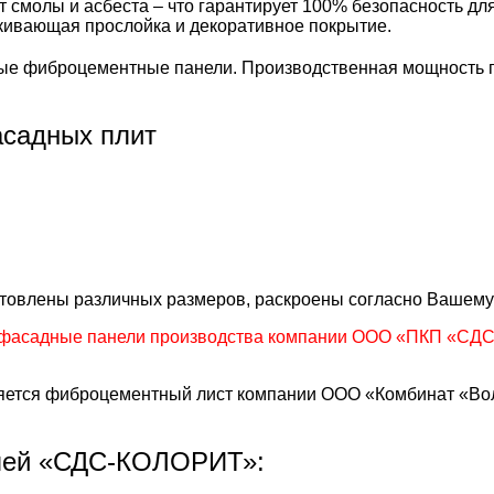
т смолы и асбеста – что гарантирует 100% безопасность д
лкивающая прослойка и декоративное покрытие.
е фиброцементные панели. Производственная мощность пр
садных плит
готовлены различных размеров, раскроены согласно Вашему
фасадные панели производства компании ООО «ПКП «СДС»
тся фиброцементный лист компании ООО «Комбинат «Волн
лей «СДС-КОЛОРИТ»: