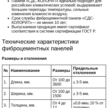
Панели «СДС-КОЛОРИТ» идеально подходят для
российских климатических условий: выдерживают
большие перепады температуры, сильные
изменения влажности воздуха;
Срок службы фиброцементной панели «СДС-
КОЛОРИТ»— не менее 10 лет;
Выпускаемая продукция имеет сертификат
соответствия в системе сертификации ГОСТ Р.
Технические характеристики
фиброцементных панелей
Размеры и отклонения
Предельные
№
Наименование
Размеры
отклонения
От 100 до
1.
Длина, мм.
± 3-5 мм.
3600
От 100 до
2.
Ширина, мм.
± 3-5 мм.
1500
От 4 до
±0,6 мм± 10 % от
3.
Толщина, мм.
12
толщины