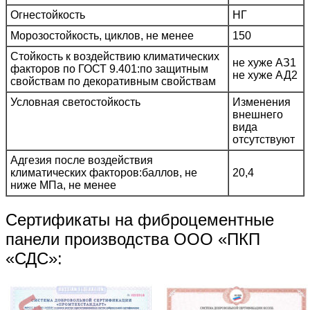
Огнестойкость
НГ
Морозостойкость, циклов, не менее
150
Стойкость к воздействию климатических
не хуже АЗ1
факторов по ГОСТ 9.401:по защитным
не хуже АД2
свойствам по декоративным свойствам
Условная светостойкость
Изменения
внешнего
вида
отсутствуют
Адгезия после воздействия
климатических факторов:баллов, не
20,4
ниже МПа, не менее
Сертификаты на фиброцементные
панели производства ООО «ПКП
«СДС»: