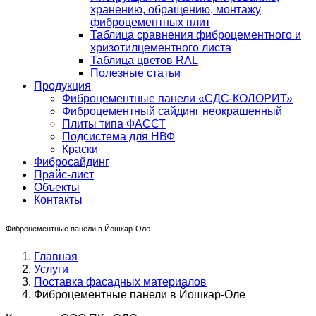
хранению, обращению, монтажу
фиброцементных плит
Таблица сравнения фиброцементного и
хризотилцементного листа
Таблица цветов RAL
Полезные статьи
Продукция
Фиброцементные панели «СДС-КОЛОРИТ»
Фиброцементный сайдинг неокрашенный
Плиты типа ФАССТ
Подсистема для НВФ
Краски
Фибросайдинг
Прайс-лист
Объекты
Контакты
Фиброцементные панели в Йошкар-Оле
Главная
Услуги
Поставка фасадных материалов
Фиброцементные панели в Йошкар-Оле