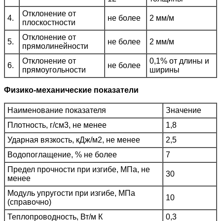
Отклонение от
4.
не более
2 мм/м
плоскостности
Отклонение от
5.
не более
2 мм/м
прямолинейности
Отклонение от
0,1% от длины и
6.
не более
прямоугольности
ширины
Физико-механические показатели
Наименование показателя
Значение
Плотность, г/см3, не менее
1,8
Ударная вязкость, кДж/м2, не менее
2,5
Водопоглащение, % не более
7
Предел прочности при изгибе, МПа, не
30
менее
Модуль упругости при изгибе, МПа
10
(справочно)
Теплопроводность, Вт/м К
0,3