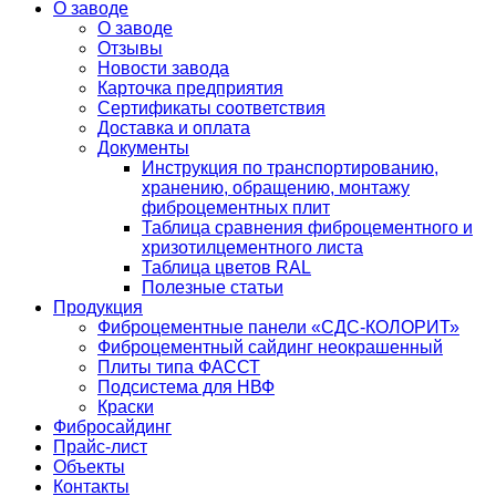
О заводе
О заводе
Отзывы
Новости завода
Карточка предприятия
Сертификаты соответствия
Доставка и оплата
Документы
Инструкция по транспортированию,
хранению, обращению, монтажу
фиброцементных плит
Таблица сравнения фиброцементного и
хризотилцементного листа
Таблица цветов RAL
Полезные статьи
Продукция
Фиброцементные панели «СДС-КОЛОРИТ»
Фиброцементный сайдинг неокрашенный
Плиты типа ФАССТ
Подсистема для НВФ
Краски
Фибросайдинг
Прайс-лист
Объекты
Контакты