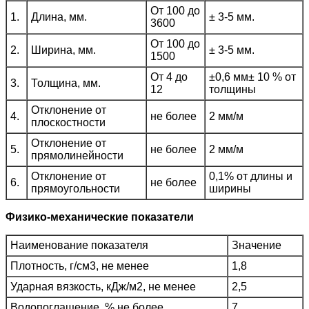
От 100 до
1.
Длина, мм.
± 3-5 мм.
3600
От 100 до
2.
Ширина, мм.
± 3-5 мм.
1500
От 4 до
±0,6 мм± 10 % от
3.
Толщина, мм.
12
толщины
Отклонение от
4.
не более
2 мм/м
плоскостности
Отклонение от
5.
не более
2 мм/м
прямолинейности
Отклонение от
0,1% от длины и
6.
не более
прямоугольности
ширины
Физико-механические показатели
Наименование показателя
Значение
Плотность, г/см3, не менее
1,8
Ударная вязкость, кДж/м2, не менее
2,5
Водопоглащение, % не более
7