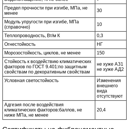
Предел прочности при изгибе, МПа, не
30
менее
Модуль упругости при изгибе, МПа
10
(справочно)
Теплопроводность, Вт/м К
0,3
Огнестойкость
НГ
Морозостойкость, циклов, не менее
150
Стойкость к воздействию климатических
не хуже АЗ1
факторов по ГОСТ 9.401:по защитным
не хуже АД2
свойствам по декоративным свойствам
Условная светостойкость
Изменения
внешнего
вида
отсутствуют
Адгезия после воздействия
климатических факторов:баллов, не
20,4
ниже МПа, не менее