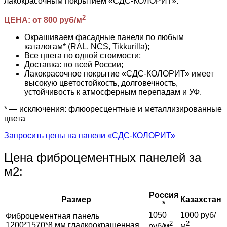
лакокрасочным покрытием «СДС-КОЛОРИТ».
2
ЦЕНА: от 800 руб/м
Окрашиваем фасадные панели по любым
каталогам* (RAL, NCS, Tikkurilla);
Все цвета по одной стоимости;
Доставка: по всей России;
Лакокрасочное покрытие «СДС-КОЛОРИТ» имеет
высокую цветостойкость, долговечность,
устойчивость к атмосферным перепадам и УФ.
* — исключения: флюоресцентные и металлизированные
цвета
Запросить цены на панели «СДС-КОЛОРИТ»
Цена фиброцементных панелей за
м2:
Россия
Размер
Казахстан
*
1050
1000 руб/
Фиброцементная панель
2
2
1200*1570*8 мм гладкоокрашенная
руб/м
м