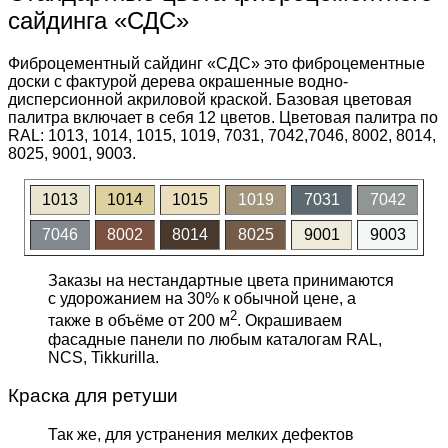
сайдинга «СДС»
Фиброцементный сайдинг «СДС» это фиброцементные
доски с фактурой дерева окрашенные водно-
дисперсионной акриловой краской. Базовая цветовая
палитра включает в себя 12 цветов. Цветовая палитра по
RAL: 1013, 1014, 1015, 1019, 7031, 7042,7046, 8002, 8014,
8025, 9001, 9003.
1013
1014
1015
1019
7031
7042
7046
8002
8014
8025
9001
9003
Заказы на нестандартные цвета принимаются
с удорожанием на 30% к обычной цене, а
2
также в объёме от 200 м
. Окрашиваем
фасадные панели по любым каталогам RAL,
NCS, Tikkurilla.
Краска для ретуши
Так же, для устранения мелких дефектов