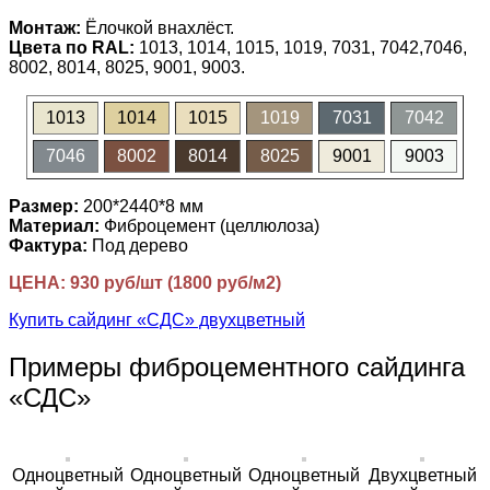
Монтаж:
Ёлочкой внахлёст.
Цвета по RAL:
1013, 1014, 1015, 1019, 7031, 7042,7046,
8002, 8014, 8025, 9001, 9003.
1013
1014
1015
1019
7031
7042
7046
8002
8014
8025
9001
9003
Размер:
200*2440*8 мм
Материал:
Фиброцемент (целлюлоза)
Фактура:
Под дерево
ЦЕНА: 930 руб/шт (1800 руб/м2)
Купить сайдинг «СДС» двухцветный
Примеры фиброцементного сайдинга
«СДС»
Одноцветный
Одноцветный
Одноцветный
Двухцветный