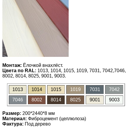
Монтаж:
Ёлочкой внахлёст.
Цвета по RAL:
1013, 1014, 1015, 1019, 7031, 7042,7046,
8002, 8014, 8025, 9001, 9003.
1013
1014
1015
1019
7031
7042
7046
8002
8014
8025
9001
9003
Размер:
200*2440*8 мм
Материал:
Фиброцемент (целлюлоза)
Фактура:
Под дерево