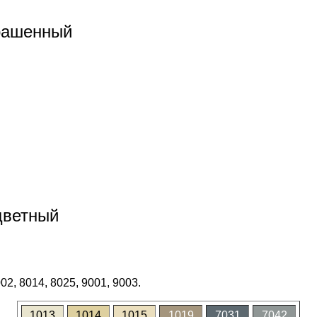
рашенный
цветный
02, 8014, 8025, 9001, 9003.
1013
1014
1015
1019
7031
7042