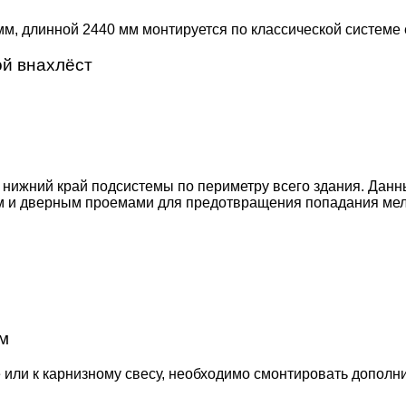
, длинной 2440 мм монтируется по классической системе 
ой внахлёст
ижний край подсистемы по периметру всего здания. Данн
ым и дверным проемами для предотвращения попадания мел
м
или к карнизному свесу, необходимо смонти­ровать допол