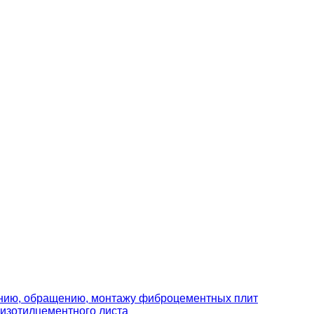
ению, обращению, монтажу фиброцементных плит
изотилцементного листа