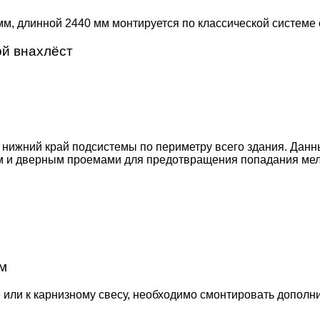
, длинной 2440 мм монтируется по классической системе 
ой внахлёст
ижний край подсистемы по периметру всего здания. Данн
ым и дверным проемами для предотвращения попадания мел
м
или к карнизному свесу, необходимо смонти­ровать допол