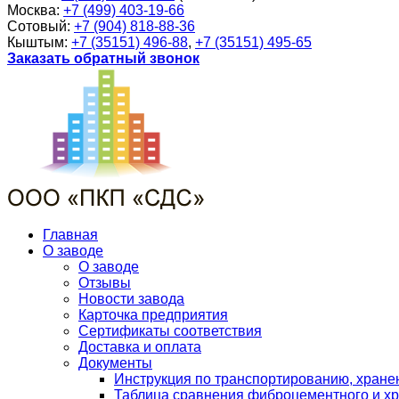
Москва:
+7 (499) 403-19-66
Сотовый:
+7 (904) 818-88-36
Кыштым:
+7 (35151) 496-88
,
+7 (35151) 495-65
Заказать обратный звонок
Главная
О заводе
О заводе
Отзывы
Новости завода
Карточка предприятия
Сертификаты соответствия
Доставка и оплата
Документы
Инструкция по транспортированию, хран
Таблица сравнения фиброцементного и хр