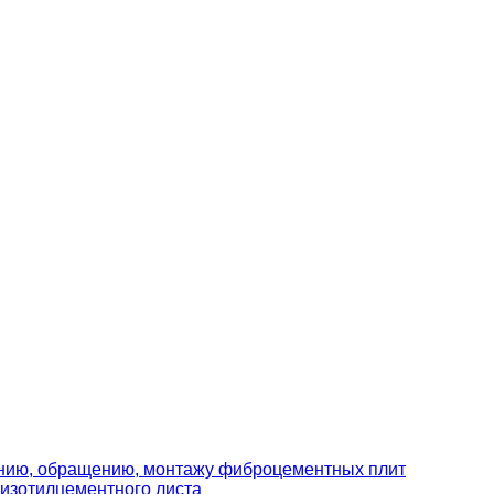
ению, обращению, монтажу фиброцементных плит
изотилцементного листа