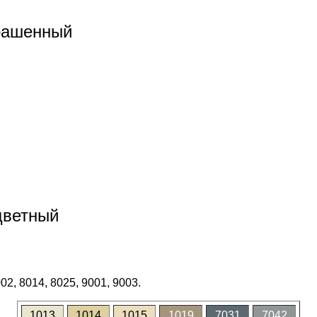
рашенный
цветный
02, 8014, 8025, 9001, 9003.
1013
1014
1015
1019
7031
7042