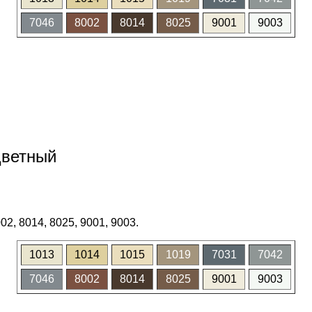
7046
8002
8014
8025
9001
9003
цветный
02, 8014, 8025, 9001, 9003.
1013
1014
1015
1019
7031
7042
7046
8002
8014
8025
9001
9003