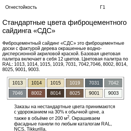
Огнестойкость
Г1
Стандартные цвета фиброцементного
сайдинга «СДС»
Фиброцементный сайдинг «СДС» это фиброцементные
доски с фактурой дерева окрашенные водно-
дисперсионной акриловой краской. Базовая цветовая
палитра включает в себя 12 цветов. Цветовая палитра по
RAL: 1013, 1014, 1015, 1019, 7031, 7042,7046, 8002, 8014,
8025, 9001, 9003.
1013
1014
1015
1019
7031
7042
7046
8002
8014
8025
9001
9003
Заказы на нестандартные цвета принимаются
с удорожанием на 30% к обычной цене, а
2
также в объёме от 200 м
. Окрашиваем
фасадные панели по любым каталогам RAL,
NCS, Tikkurilla.