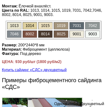
Монтаж:
Ёлочкой внахлёст.
Цвета по RAL:
1013, 1014, 1015, 1019, 7031, 7042,7046,
8002, 8014, 8025, 9001, 9003.
1013
1014
1015
1019
7031
7042
7046
8002
8014
8025
9001
9003
Размер:
200*2440*8 мм
Материал:
Фиброцемент (целлюлоза)
Фактура:
Под дерево
ЦЕНА: 930 руб/шт (1800 руб/м2)
Купить сайдинг «СДС» двухцветный
Примеры фиброцементного сайдинга
«СДС»
Одноцветный
Двухцветный