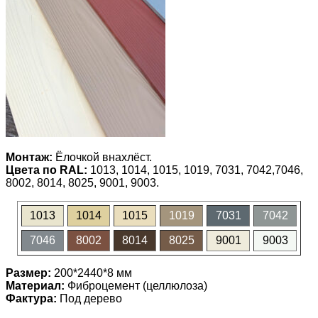
Монтаж:
Ёлочкой внахлёст.
Цвета по RAL:
1013, 1014, 1015, 1019, 7031, 7042,7046,
8002, 8014, 8025, 9001, 9003.
1013
1014
1015
1019
7031
7042
7046
8002
8014
8025
9001
9003
Размер:
200*2440*8 мм
Материал:
Фиброцемент (целлюлоза)
Фактура:
Под дерево