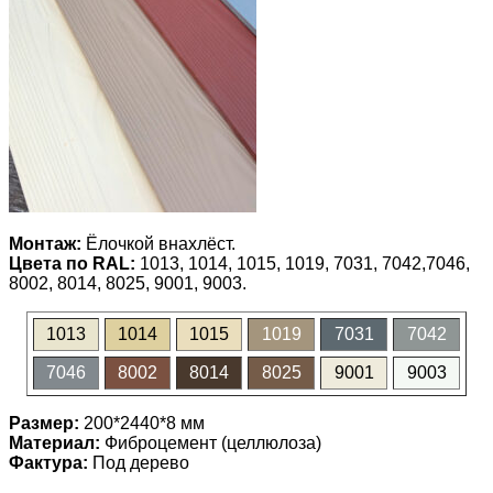
Монтаж:
Ёлочкой внахлёст.
Цвета по RAL:
1013, 1014, 1015, 1019, 7031, 7042,7046,
8002, 8014, 8025, 9001, 9003.
1013
1014
1015
1019
7031
7042
7046
8002
8014
8025
9001
9003
Размер:
200*2440*8 мм
Материал:
Фиброцемент (целлюлоза)
Фактура:
Под дерево