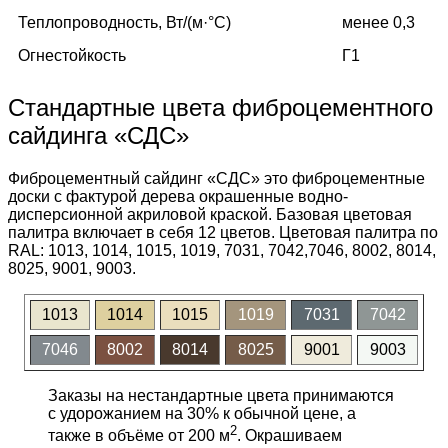
Теплопроводность, Вт/(м·°C)
менее 0,3
Огнестойкость
Г1
Стандартные цвета фиброцементного
сайдинга «СДС»
Фиброцементный сайдинг «СДС» это фиброцементные
доски с фактурой дерева окрашенные водно-
дисперсионной акриловой краской. Базовая цветовая
палитра включает в себя 12 цветов. Цветовая палитра по
RAL: 1013, 1014, 1015, 1019, 7031, 7042,7046, 8002, 8014,
8025, 9001, 9003.
1013
1014
1015
1019
7031
7042
7046
8002
8014
8025
9001
9003
Заказы на нестандартные цвета принимаются
с удорожанием на 30% к обычной цене, а
2
также в объёме от 200 м
. Окрашиваем