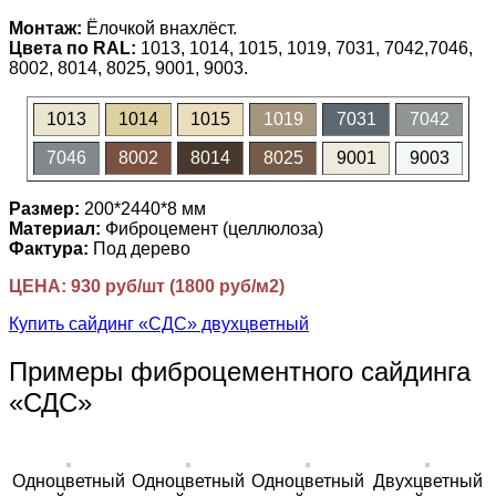
Монтаж:
Ёлочкой внахлёст.
Цвета по RAL:
1013, 1014, 1015, 1019, 7031, 7042,7046,
8002, 8014, 8025, 9001, 9003.
1013
1014
1015
1019
7031
7042
7046
8002
8014
8025
9001
9003
Размер:
200*2440*8 мм
Материал:
Фиброцемент (целлюлоза)
Фактура:
Под дерево
ЦЕНА: 930 руб/шт (1800 руб/м2)
Купить сайдинг «СДС» двухцветный
Примеры фиброцементного сайдинга
«СДС»
Одноцветный
Одноцветный
Одноцветный
Двухцветный