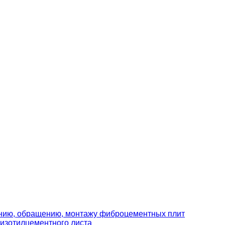
ению, обращению, монтажу фиброцементных плит
изотилцементного листа