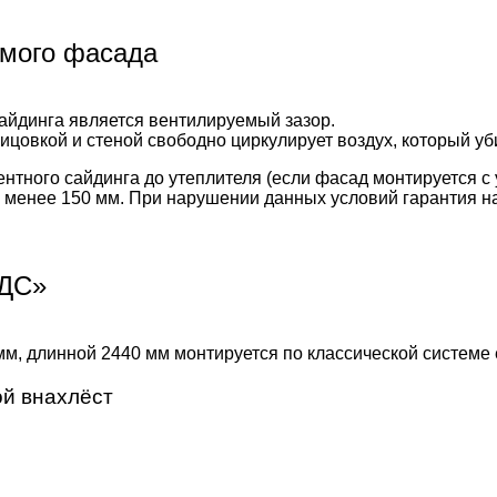
емого фасада
йдинга является вентилируемый зазор.
цовкой и стеной свободно циркулирует воздух, который уби
тного сайдинга до утеплителя (если фасад монтируется с 
не менее 150 мм. При нарушении данных условий гарантия н
СДС»
, длинной 2440 мм монтируется по классической системе 
ой внахлёст