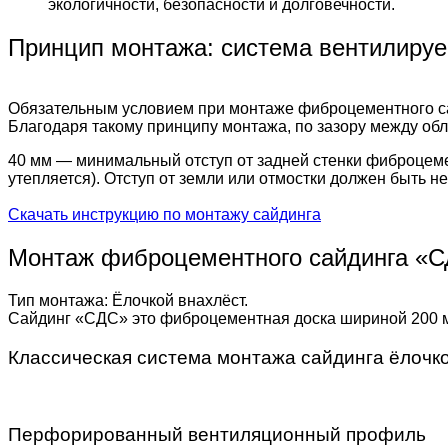
экологичности, безопасности и долговечности.
Принцип монтажа: система вентилиру
Обязательным условием при монтаже фиброцементного са
Благодаря такому принципу монтажа, по зазору между обли
40 мм — минимальный отступ от задней стенки фиброцемен
утепляется). Отступ от земли или отмостки должен быть 
Скачать инструкцию по монтажу сайдинга
Монтаж фиброцементного сайдинга «
Тип монтажа: Ёлочкой внахлёст.
Сайдинг «СДС» это фиброцементная доска шириной 200 мм
Классическая система монтажа сайдинга ёлочк
Перфорированный вентиляционный профиль