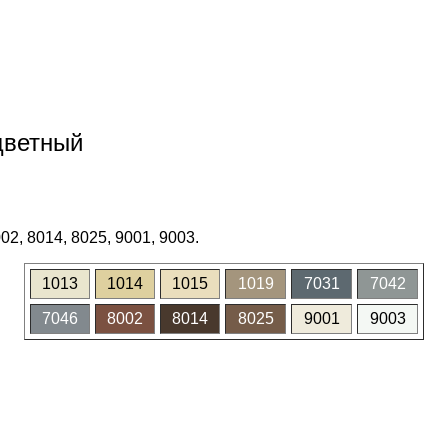
цветный
02, 8014, 8025, 9001, 9003.
1013
1014
1015
1019
7031
7042
7046
8002
8014
8025
9001
9003