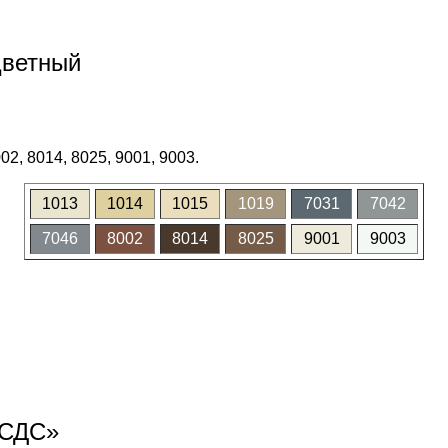
цветный
02, 8014, 8025, 9001, 9003.
1013
1014
1015
1019
7031
7042
7046
8002
8014
8025
9001
9003
«СДС»