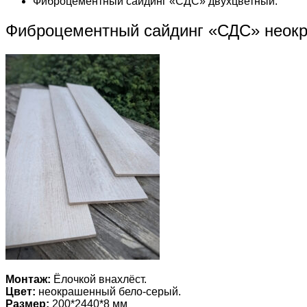
Фиброцементный сайдинг «СДС» двухцветный.
Фиброцементный сайдинг «СДС» неок
Монтаж:
Ёлочкой внахлёст.
Цвет:
неокрашенный бело-серый.
Размер:
200*2440*8 мм