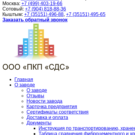
Москва:
+7 (499) 403-19-66
Сотовый:
+7 (904) 818-88-36
Кыштым:
+7 (35151) 496-88
,
+7 (35151) 495-65
Заказать обратный звонок
Главная
О заводе
О заводе
Отзывы
Новости завода
Карточка предприятия
Сертификаты соответствия
Доставка и оплата
Документы
Инструкция по транспортированию, хран
Таблица сравнения фиброцементного и хр