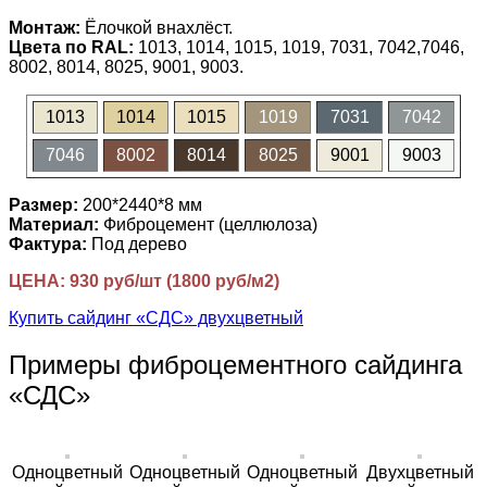
Монтаж:
Ёлочкой внахлёст.
Цвета по RAL:
1013, 1014, 1015, 1019, 7031, 7042,7046,
8002, 8014, 8025, 9001, 9003.
1013
1014
1015
1019
7031
7042
7046
8002
8014
8025
9001
9003
Размер:
200*2440*8 мм
Материал:
Фиброцемент (целлюлоза)
Фактура:
Под дерево
ЦЕНА: 930 руб/шт (1800 руб/м2)
Купить сайдинг «СДС» двухцветный
Примеры фиброцементного сайдинга
«СДС»
Одноцветный
Одноцветный
Одноцветный
Двухцветный