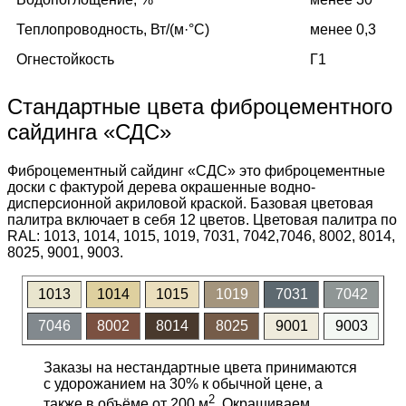
Теплопроводность, Вт/(м·°C)
менее 0,3
Огнестойкость
Г1
Стандартные цвета фиброцементного
сайдинга «СДС»
Фиброцементный сайдинг «СДС» это фиброцементные
доски с фактурой дерева окрашенные водно-
дисперсионной акриловой краской. Базовая цветовая
палитра включает в себя 12 цветов. Цветовая палитра по
RAL: 1013, 1014, 1015, 1019, 7031, 7042,7046, 8002, 8014,
8025, 9001, 9003.
1013
1014
1015
1019
7031
7042
7046
8002
8014
8025
9001
9003
Заказы на нестандартные цвета принимаются
с удорожанием на 30% к обычной цене, а
2
также в объёме от 200 м
. Окрашиваем