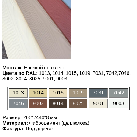
Монтаж:
Ёлочкой внахлёст.
Цвета по RAL:
1013, 1014, 1015, 1019, 7031, 7042,7046,
8002, 8014, 8025, 9001, 9003.
1013
1014
1015
1019
7031
7042
7046
8002
8014
8025
9001
9003
Размер:
200*2440*8 мм
Материал:
Фиброцемент (целлюлоза)
Фактура:
Под дерево