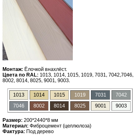
Монтаж:
Ёлочкой внахлёст.
Цвета по RAL:
1013, 1014, 1015, 1019, 7031, 7042,7046,
8002, 8014, 8025, 9001, 9003.
1013
1014
1015
1019
7031
7042
7046
8002
8014
8025
9001
9003
Размер:
200*2440*8 мм
Материал:
Фиброцемент (целлюлоза)
Фактура:
Под дерево