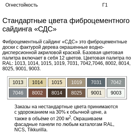
Огнестойкость
Г1
Стандартные цвета фиброцементного
сайдинга «СДС»
Фиброцементный сайдинг «СДС» это фиброцементные
доски с фактурой дерева окрашенные водно-
дисперсионной акриловой краской. Базовая цветовая
палитра включает в себя 12 цветов. Цветовая палитра по
RAL: 1013, 1014, 1015, 1019, 7031, 7042,7046, 8002, 8014,
8025, 9001, 9003.
1013
1014
1015
1019
7031
7042
7046
8002
8014
8025
9001
9003
Заказы на нестандартные цвета принимаются
с удорожанием на 30% к обычной цене, а
2
также в объёме от 200 м
. Окрашиваем
фасадные панели по любым каталогам RAL,
NCS, Tikkurilla.