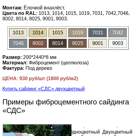
Монтаж:
Ёлочкой внахлёст.
Цвета по RAL:
1013, 1014, 1015, 1019, 7031, 7042,7046,
8002, 8014, 8025, 9001, 9003.
1013
1014
1015
1019
7031
7042
7046
8002
8014
8025
9001
9003
Размер:
200*2440*8 мм
Материал:
Фиброцемент (целлюлоза)
Фактура:
Под дерево
ЦЕНА: 930 руб/шт (1800 руб/м2)
Купить сайдинг «СДС» двухцветный
Примеры фиброцементного сайдинга
«СДС»
Одноцветный
Одноцветный
Двухцветный