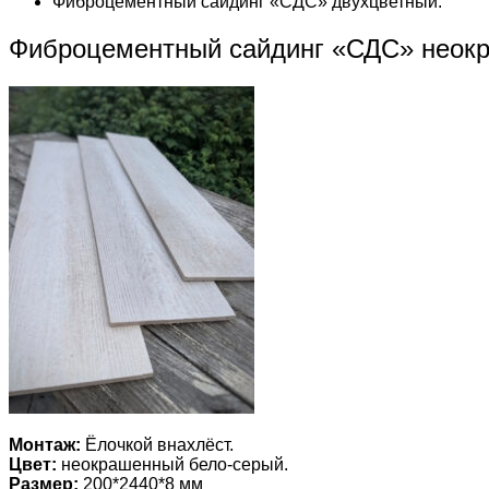
Фиброцементный сайдинг «СДС» двухцветный.
Фиброцементный сайдинг «СДС» неок
Монтаж:
Ёлочкой внахлёст.
Цвет:
неокрашенный бело-серый.
Размер:
200*2440*8 мм