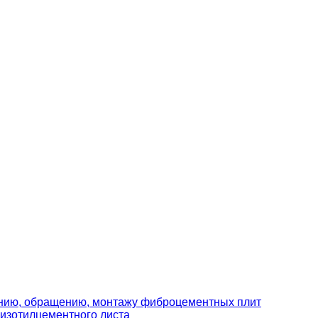
ению, обращению, монтажу фиброцементных плит
изотилцементного листа