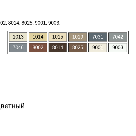
02, 8014, 8025, 9001, 9003.
1013
1014
1015
1019
7031
7042
7046
8002
8014
8025
9001
9003
цветный