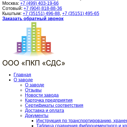
Москва:
+7 (499) 403-19-66
Сотовый:
+7 (904) 818-88-36
Кыштым:
+7 (35151) 496-88
,
+7 (35151) 495-65
Заказать обратный звонок
Главная
О заводе
О заводе
Отзывы
Новости завода
Карточка предприятия
Сертификаты соответствия
Доставка и оплата
Документы
Инструкция по транспортированию, хран
Таблица сравнения фиброцементного и хр