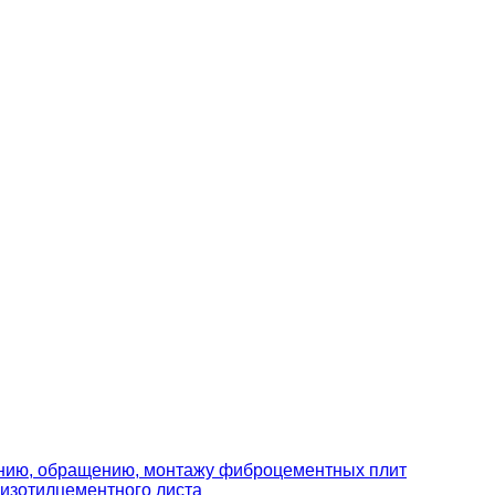
ению, обращению, монтажу фиброцементных плит
изотилцементного листа