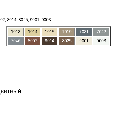
02, 8014, 8025, 9001, 9003.
1013
1014
1015
1019
7031
7042
7046
8002
8014
8025
9001
9003
цветный