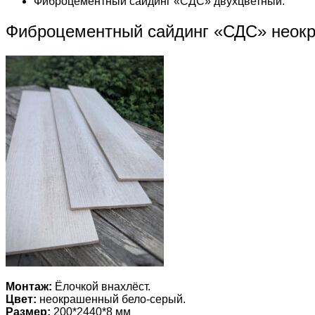
Фиброцементный сайдинг «СДС» двухцветный.
Фиброцементный сайдинг «СДС» неок
Монтаж:
Ёлочкой внахлёст.
Цвет:
неокрашенный бело-серый.
Размер:
200*2440*8 мм