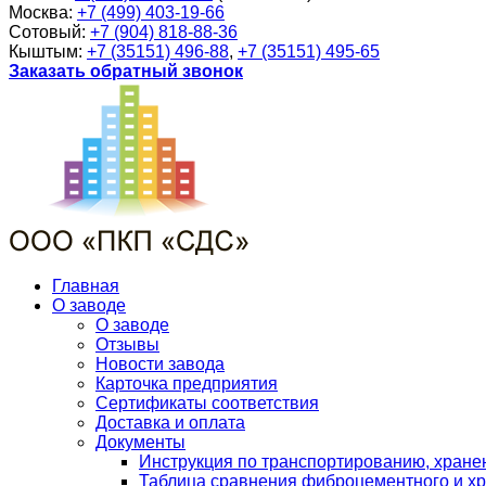
Москва:
+7 (499) 403-19-66
Сотовый:
+7 (904) 818-88-36
Кыштым:
+7 (35151) 496-88
,
+7 (35151) 495-65
Заказать обратный звонок
Главная
О заводе
О заводе
Отзывы
Новости завода
Карточка предприятия
Сертификаты соответствия
Доставка и оплата
Документы
Инструкция по транспортированию, хран
Таблица сравнения фиброцементного и хр