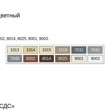
цветный
02, 8014, 8025, 9001, 9003.
1013
1014
1015
1019
7031
7042
7046
8002
8014
8025
9001
9003
«СДС»