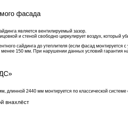
емого фасада
йдинга является вентилируемый зазор.
цовкой и стеной свободно циркулирует воздух, который уби
тного сайдинга до утеплителя (если фасад монтируется с 
не менее 150 мм. При нарушении данных условий гарантия н
СДС»
, длинной 2440 мм монтируется по классической системе 
ой внахлёст