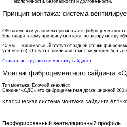
экологичности, безопасности и долговечности.
Принцип монтажа: система вентилиру
Обязательным условием при монтаже фиброцементного са
Благодаря такому принципу монтажа, по зазору между обли
40 мм — минимальный отступ от задней стенки фиброцемен
утепляется). Отступ от земли или отмостки должен быть 
Скачать инструкцию по монтажу сайдинга
Монтаж фиброцементного сайдинга «
Тип монтажа: Ёлочкой внахлёст.
Сайдинг «СДС» это фиброцементная доска шириной 200 мм
Классическая система монтажа сайдинга ёлочк
Перфорированный вентиляционный профиль