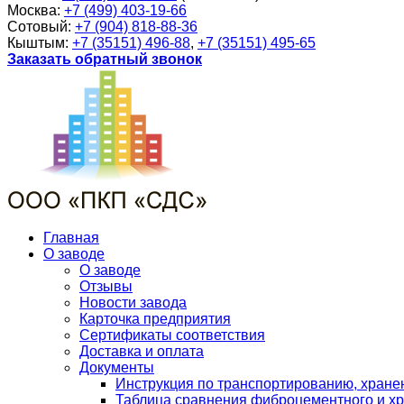
Москва:
+7 (499) 403-19-66
Сотовый:
+7 (904) 818-88-36
Кыштым:
+7 (35151) 496-88
,
+7 (35151) 495-65
Заказать обратный звонок
Главная
О заводе
О заводе
Отзывы
Новости завода
Карточка предприятия
Сертификаты соответствия
Доставка и оплата
Документы
Инструкция по транспортированию, хран
Таблица сравнения фиброцементного и хр