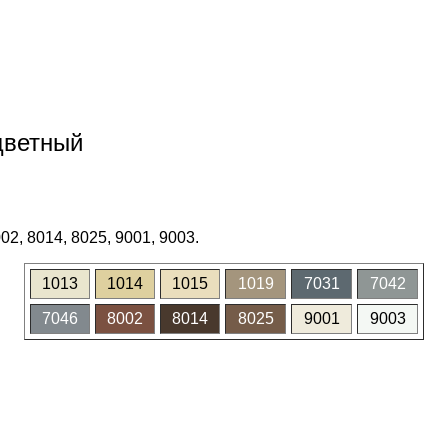
цветный
02, 8014, 8025, 9001, 9003.
1013
1014
1015
1019
7031
7042
7046
8002
8014
8025
9001
9003