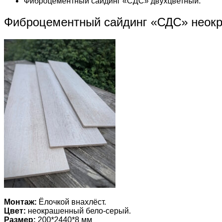
Фиброцементный сайдинг «СДС» двухцветный.
Фиброцементный сайдинг «СДС» неок
Монтаж:
Ёлочкой внахлёст.
Цвет:
неокрашенный бело-серый.
Размер:
200*2440*8 мм