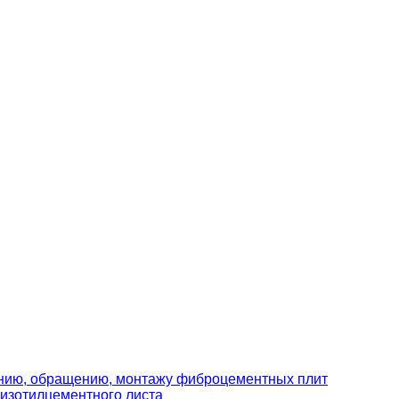
ению, обращению, монтажу фиброцементных плит
изотилцементного листа