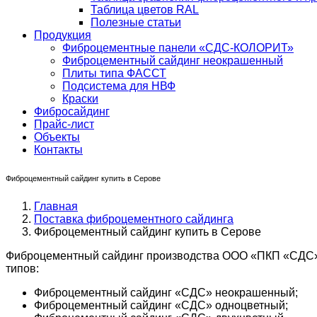
Таблица цветов RAL
Полезные статьи
Продукция
Фиброцементные панели «СДС-КОЛОРИТ»
Фиброцементный сайдинг неокрашенный
Плиты типа ФАССТ
Подсистема для НВФ
Краски
Фибросайдинг
Прайс-лист
Объекты
Контакты
Фиброцементный сайдинг купить в Серове
Главная
Поставка фиброцементного сайдинга
Фиброцементный сайдинг купить в Серове
Фиброцементный сайдинг производства ООО «ПКП «СДС» в
типов:
Фиброцементный сайдинг «СДС» неокрашенный;
Фиброцементный сайдинг «СДС» одноцветный;