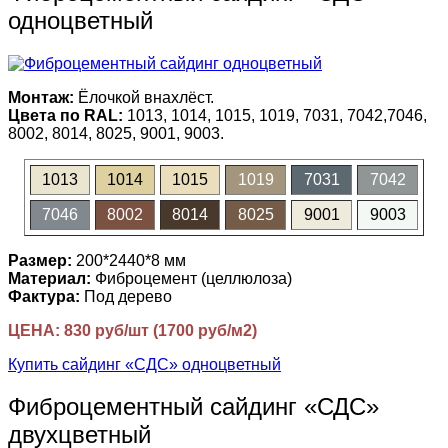
одноцветный
Монтаж:
Ёлочкой внахлёст.
Цвета по RAL:
1013, 1014, 1015, 1019, 7031, 7042,7046,
8002, 8014, 8025, 9001, 9003.
1013
1014
1015
1019
7031
7042
7046
8002
8014
8025
9001
9003
Размер:
200*2440*8 мм
Материал:
Фиброцемент (целлюлоза)
Фактура:
Под дерево
ЦЕНА: 830 руб/шт (1700 руб/м2)
Купить сайдинг «СДС» одноцветный
Фиброцементный сайдинг «СДС»
двухцветный