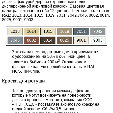
доски с фактурой дерева окрашенные водно-
дисперсионной акриловой краской. Базовая цветовая
палитра включает в себя 12 цветов. Цветовая палитра по
RAL: 1013, 1014, 1015, 1019, 7031, 7042,7046, 8002, 8014,
8025, 9001, 9003.
1013
1014
1015
1019
7031
7042
7046
8002
8014
8025
9001
9003
Заказы на нестандартные цвета принимаются
с удорожанием на 30% к обычной цене, а
2
также в объёме от 200 м
. Окрашиваем
фасадные панели по любым каталогам RAL,
NCS, Tikkurilla.
Краска для ретуши
Так же, для устранения мелких дефектов
которые могут возникнуть на поверхности
доски в процессе монтажа, компания ООО
«ПКП «СДС» поставляет акриловую краску на
водной основе. Объём 0,5 литров.