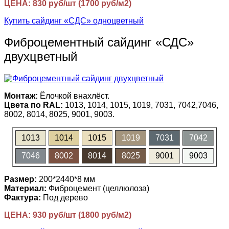
ЦЕНА: 830 руб/шт (1700 руб/м2)
Купить сайдинг «СДС» одноцветный
Фиброцементный сайдинг «СДС»
двухцветный
Монтаж:
Ёлочкой внахлёст.
Цвета по RAL:
1013, 1014, 1015, 1019, 7031, 7042,7046,
8002, 8014, 8025, 9001, 9003.
1013
1014
1015
1019
7031
7042
7046
8002
8014
8025
9001
9003
Размер:
200*2440*8 мм
Материал:
Фиброцемент (целлюлоза)
Фактура:
Под дерево
ЦЕНА: 930 руб/шт (1800 руб/м2)