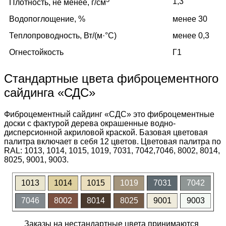
1,3
Плотность, не менее, г/см
Водопоглощение, %
менее 30
Теплопроводность, Вт/(м·°C)
менее 0,3
Огнестойкость
Г1
Стандартные цвета фиброцементного
сайдинга «СДС»
Фиброцементный сайдинг «СДС» это фиброцементные
доски с фактурой дерева окрашенные водно-
дисперсионной акриловой краской. Базовая цветовая
палитра включает в себя 12 цветов. Цветовая палитра по
RAL: 1013, 1014, 1015, 1019, 7031, 7042,7046, 8002, 8014,
8025, 9001, 9003.
1013
1014
1015
1019
7031
7042
7046
8002
8014
8025
9001
9003
Заказы на нестандартные цвета принимаются