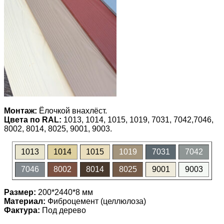
Монтаж:
Ёлочкой внахлёст.
Цвета по RAL:
1013, 1014, 1015, 1019, 7031, 7042,7046,
8002, 8014, 8025, 9001, 9003.
1013
1014
1015
1019
7031
7042
7046
8002
8014
8025
9001
9003
Размер:
200*2440*8 мм
Материал:
Фиброцемент (целлюлоза)
Фактура:
Под дерево