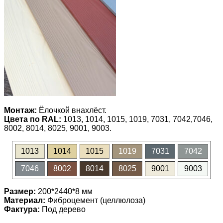
Монтаж:
Ёлочкой внахлёст.
Цвета по RAL:
1013, 1014, 1015, 1019, 7031, 7042,7046,
8002, 8014, 8025, 9001, 9003.
1013
1014
1015
1019
7031
7042
7046
8002
8014
8025
9001
9003
Размер:
200*2440*8 мм
Материал:
Фиброцемент (целлюлоза)
Фактура:
Под дерево