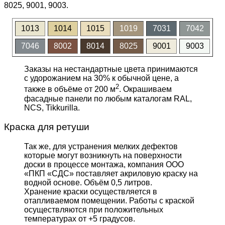
8025, 9001, 9003.
1013
1014
1015
1019
7031
7042
7046
8002
8014
8025
9001
9003
Заказы на нестандартные цвета принимаются
с удорожанием на 30% к обычной цене, а
2
также в объёме от 200 м
. Окрашиваем
фасадные панели по любым каталогам RAL,
NCS, Tikkurilla.
Краска для ретуши
Так же, для устранения мелких дефектов
которые могут возникнуть на поверхности
доски в процессе монтажа, компания ООО
«ПКП «СДС» поставляет акриловую краску на
водной основе. Объём 0,5 литров.
Хранение краски осуществляется в
отапливаемом помещении. Работы с краской
осуществляются при положительных
температурах от +5 градусов.