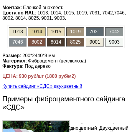
Монтаж:
Ёлочкой внахлёст.
Цвета по RAL:
1013, 1014, 1015, 1019, 7031, 7042,7046,
8002, 8014, 8025, 9001, 9003.
1013
1014
1015
1019
7031
7042
7046
8002
8014
8025
9001
9003
Размер:
200*2440*8 мм
Материал:
Фиброцемент (целлюлоза)
Фактура:
Под дерево
ЦЕНА: 930 руб/шт (1800 руб/м2)
Купить сайдинг «СДС» двухцветный
Примеры фиброцементного сайдинга
«СДС»
Одноцветный
Одноцветный
Двухцветный