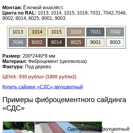
Монтаж:
Ёлочкой внахлёст.
Цвета по RAL:
1013, 1014, 1015, 1019, 7031, 7042,7046,
8002, 8014, 8025, 9001, 9003.
1013
1014
1015
1019
7031
7042
7046
8002
8014
8025
9001
9003
Размер:
200*2440*8 мм
Материал:
Фиброцемент (целлюлоза)
Фактура:
Под дерево
ЦЕНА: 930 руб/шт (1800 руб/м2)
Купить сайдинг «СДС» двухцветный
Примеры фиброцементного сайдинга
«СДС»
Одноцветный
Двухцветный