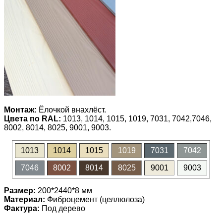
Монтаж:
Ёлочкой внахлёст.
Цвета по RAL:
1013, 1014, 1015, 1019, 7031, 7042,7046,
8002, 8014, 8025, 9001, 9003.
1013
1014
1015
1019
7031
7042
7046
8002
8014
8025
9001
9003
Размер:
200*2440*8 мм
Материал:
Фиброцемент (целлюлоза)
Фактура:
Под дерево