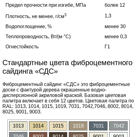
Предел прочности при изгибе, МПа
более 12
3
1,3
Плотность, не менее, г/см
Водопоглощение, %
менее 30
Теплопроводность, Вт/(м·°C)
менее 0,3
Огнестойкость
Г1
Стандартные цвета фиброцементного
сайдинга «СДС»
Фиброцементный сайдинг «СДС» это фиброцементные
доски с фактурой дерева окрашенные водно-
дисперсионной акриловой краской. Базовая цветовая
палитра включает в себя 12 цветов. Цветовая палитра по
RAL: 1013, 1014, 1015, 1019, 7031, 7042,7046, 8002, 8014,
8025, 9001, 9003.
1013
1014
1015
1019
7031
7042
7046
8002
8014
8025
9001
9003