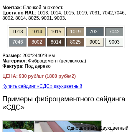
Монтаж:
Ёлочкой внахлёст.
Цвета по RAL:
1013, 1014, 1015, 1019, 7031, 7042,7046,
8002, 8014, 8025, 9001, 9003.
1013
1014
1015
1019
7031
7042
7046
8002
8014
8025
9001
9003
Размер:
200*2440*8 мм
Материал:
Фиброцемент (целлюлоза)
Фактура:
Под дерево
ЦЕНА: 930 руб/шт (1800 руб/м2)
Купить сайдинг «СДС» двухцветный
Примеры фиброцементного сайдинга
«СДС»
Одноцветный
Двухцветный