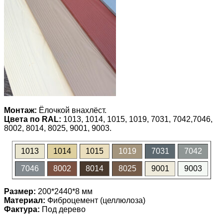
Монтаж:
Ёлочкой внахлёст.
Цвета по RAL:
1013, 1014, 1015, 1019, 7031, 7042,7046,
8002, 8014, 8025, 9001, 9003.
1013
1014
1015
1019
7031
7042
7046
8002
8014
8025
9001
9003
Размер:
200*2440*8 мм
Материал:
Фиброцемент (целлюлоза)
Фактура:
Под дерево