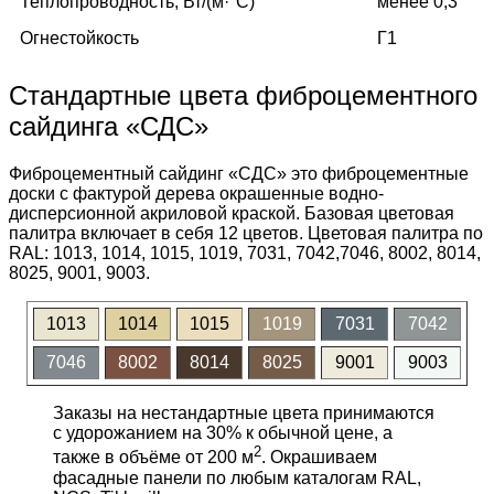
Теплопроводность, Вт/(м·°C)
менее 0,3
Огнестойкость
Г1
Стандартные цвета фиброцементного
сайдинга «СДС»
Фиброцементный сайдинг «СДС» это фиброцементные
доски с фактурой дерева окрашенные водно-
дисперсионной акриловой краской. Базовая цветовая
палитра включает в себя 12 цветов. Цветовая палитра по
RAL: 1013, 1014, 1015, 1019, 7031, 7042,7046, 8002, 8014,
8025, 9001, 9003.
1013
1014
1015
1019
7031
7042
7046
8002
8014
8025
9001
9003
Заказы на нестандартные цвета принимаются
с удорожанием на 30% к обычной цене, а
2
также в объёме от 200 м
. Окрашиваем
фасадные панели по любым каталогам RAL,