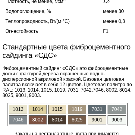
1,3
Плотность, не менее, г/см
Водопоглощение, %
менее 30
Теплопроводность, Вт/(м·°C)
менее 0,3
Огнестойкость
Г1
Стандартные цвета фиброцементного
сайдинга «СДС»
Фиброцементный сайдинг «СДС» это фиброцементные
доски с фактурой дерева окрашенные водно-
дисперсионной акриловой краской. Базовая цветовая
палитра включает в себя 12 цветов. Цветовая палитра по
RAL: 1013, 1014, 1015, 1019, 7031, 7042,7046, 8002, 8014,
8025, 9001, 9003.
1013
1014
1015
1019
7031
7042
7046
8002
8014
8025
9001
9003
Заказы на нестандартные цвета принимаются