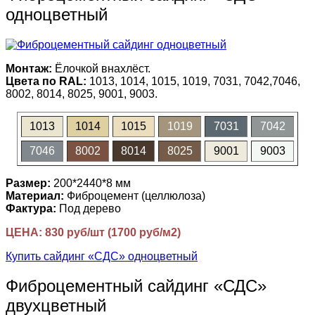
одноцветный
Монтаж:
Ёлочкой внахлёст.
Цвета по RAL:
1013, 1014, 1015, 1019, 7031, 7042,7046,
8002, 8014, 8025, 9001, 9003.
1013
1014
1015
1019
7031
7042
7046
8002
8014
8025
9001
9003
Размер:
200*2440*8 мм
Материал:
Фиброцемент (целлюлоза)
Фактура:
Под дерево
ЦЕНА: 830 руб/шт (1700 руб/м2)
Купить сайдинг «СДС» одноцветный
Фиброцементный сайдинг «СДС»
двухцветный