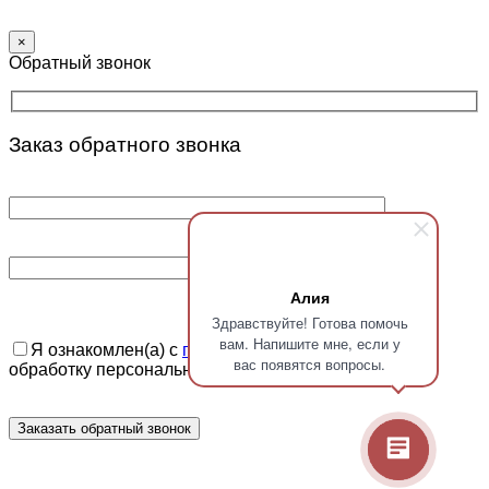
×
Обратный звонок
Заказ обратного звонка
Алия
Здравствуйте! Готова помочь
вам. Напишите мне, если у
Я ознакомлен(а) с
политикой
и даю
согласие
на
вас появятся вопросы.
обработку персональных данных.