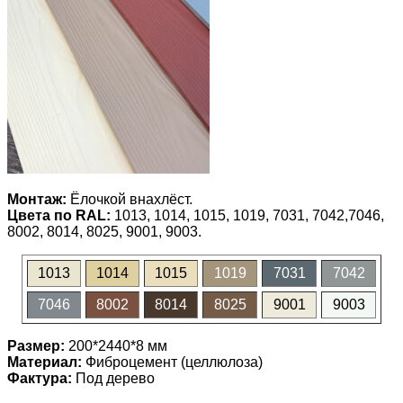
Монтаж:
Ёлочкой внахлёст.
Цвета по RAL:
1013, 1014, 1015, 1019, 7031, 7042,7046,
8002, 8014, 8025, 9001, 9003.
1013
1014
1015
1019
7031
7042
7046
8002
8014
8025
9001
9003
Размер:
200*2440*8 мм
Материал:
Фиброцемент (целлюлоза)
Фактура:
Под дерево