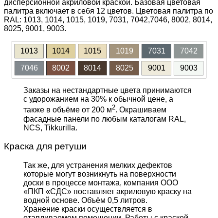
дисперсионной акриловой краской. Базовая цветовая
палитра включает в себя 12 цветов. Цветовая палитра по
RAL: 1013, 1014, 1015, 1019, 7031, 7042,7046, 8002, 8014,
8025, 9001, 9003.
1013
1014
1015
1019
7031
7042
7046
8002
8014
8025
9001
9003
Заказы на нестандартные цвета принимаются
с удорожанием на 30% к обычной цене, а
2
также в объёме от 200 м
. Окрашиваем
фасадные панели по любым каталогам RAL,
NCS, Tikkurilla.
Краска для ретуши
Так же, для устранения мелких дефектов
которые могут возникнуть на поверхности
доски в процессе монтажа, компания ООО
«ПКП «СДС» поставляет акриловую краску на
водной основе. Объём 0,5 литров.
Хранение краски осуществляется в
отапливаемом помещении. Работы с краской