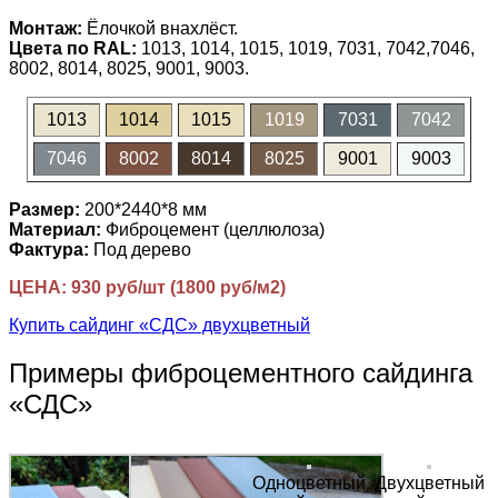
Монтаж:
Ёлочкой внахлёст.
Цвета по RAL:
1013, 1014, 1015, 1019, 7031, 7042,7046,
8002, 8014, 8025, 9001, 9003.
1013
1014
1015
1019
7031
7042
7046
8002
8014
8025
9001
9003
Размер:
200*2440*8 мм
Материал:
Фиброцемент (целлюлоза)
Фактура:
Под дерево
ЦЕНА: 930 руб/шт (1800 руб/м2)
Купить сайдинг «СДС» двухцветный
Примеры фиброцементного сайдинга
«СДС»
Одноцветный
Двухцветный