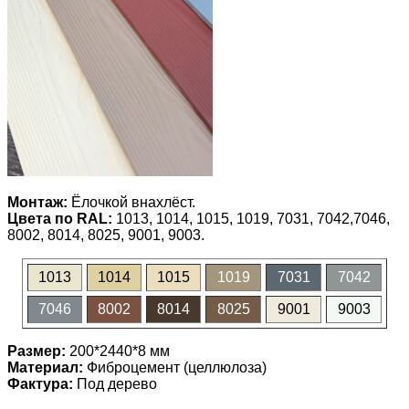
Монтаж:
Ёлочкой внахлёст.
Цвета по RAL:
1013, 1014, 1015, 1019, 7031, 7042,7046,
8002, 8014, 8025, 9001, 9003.
1013
1014
1015
1019
7031
7042
7046
8002
8014
8025
9001
9003
Размер:
200*2440*8 мм
Материал:
Фиброцемент (целлюлоза)
Фактура:
Под дерево