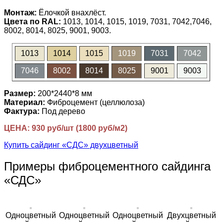
Монтаж:
Ёлочкой внахлёст.
Цвета по RAL:
1013, 1014, 1015, 1019, 7031, 7042,7046,
8002, 8014, 8025, 9001, 9003.
1013
1014
1015
1019
7031
7042
7046
8002
8014
8025
9001
9003
Размер:
200*2440*8 мм
Материал:
Фиброцемент (целлюлоза)
Фактура:
Под дерево
ЦЕНА: 930 руб/шт (1800 руб/м2)
Купить сайдинг «СДС» двухцветный
Примеры фиброцементного сайдинга
«СДС»
Одноцветный
Одноцветный
Одноцветный
Двухцветный