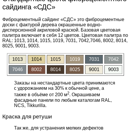
сайдинга «СДС»
Фиброцементный сайдинг «СДС» это фиброцементные
доски с фактурой дерева окрашенные водно-
дисперсионной акриловой краской. Базовая цветовая
палитра включает в себя 12 цветов. Цветовая палитра по
RAL: 1013, 1014, 1015, 1019, 7031, 7042,7046, 8002, 8014,
8025, 9001, 9003.
1013
1014
1015
1019
7031
7042
7046
8002
8014
8025
9001
9003
Заказы на нестандартные цвета принимаются
с удорожанием на 30% к обычной цене, а
2
также в объёме от 200 м
. Окрашиваем
фасадные панели по любым каталогам RAL,
NCS, Tikkurilla.
Краска для ретуши
Так же, для устранения мелких дефектов