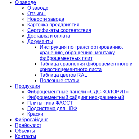
О заводе
О заводе
Отзывы
Новости завода
Карточка предприятия
Сертификаты соответствия
Доставка и оплата
Документы
Инструкция по транспортированию,
хранению, обращению, монтажу
фиброцементных плит
Таблица сравнения фиброцементного и
хризотилцементного листа
Таблица цветов RAL
Полезные статьи
Продукция
Фиброцементные панели «СДС-КОЛОРИТ»
Фиброцементный сайдинг неокрашенный
Плиты типа ФАССТ
Подсистема для НВФ
Краски
Фибросайдинг
Прайс-лист
Объекты
Контакты