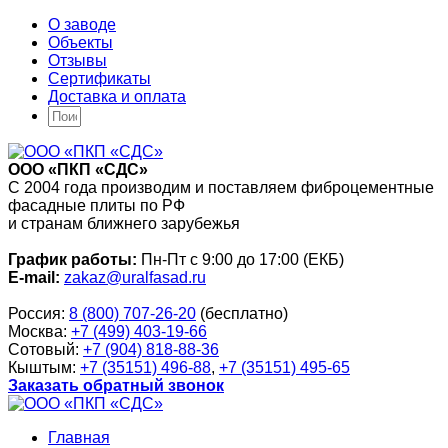
О заводе
Объекты
Отзывы
Сертификаты
Доставка и оплата
ООО «ПКП «СДС»
С 2004 года производим и поставляем фиброцементные
фасадные плиты по РФ
и странам ближнего зарубежья
График работы:
Пн-Пт с 9:00 до 17:00 (ЕКБ)
E-mail:
zakaz@uralfasad.ru
Россия:
8 (800) 707-26-20
(бесплатно)
Москва:
+7 (499) 403-19-66
Сотовый:
+7 (904) 818-88-36
Кыштым:
+7 (35151) 496-88
,
+7 (35151) 495-65
Заказать обратный звонок
Главная