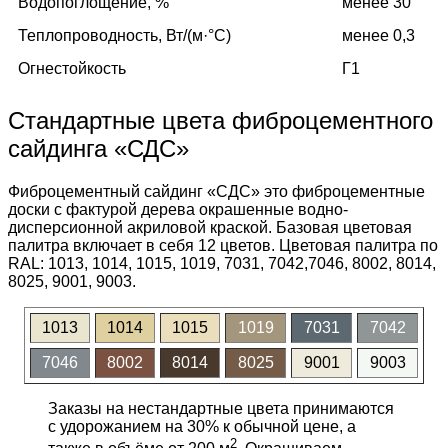
Водопоглощение, %
менее 30
Теплопроводность, Вт/(м·°C)
менее 0,3
Огнестойкость
Г1
Стандартные цвета фиброцементного
сайдинга «СДС»
Фиброцементный сайдинг «СДС» это фиброцементные
доски с фактурой дерева окрашенные водно-
дисперсионной акриловой краской. Базовая цветовая
палитра включает в себя 12 цветов. Цветовая палитра по
RAL: 1013, 1014, 1015, 1019, 7031, 7042,7046, 8002, 8014,
8025, 9001, 9003.
1013
1014
1015
1019
7031
7042
7046
8002
8014
8025
9001
9003
Заказы на нестандартные цвета принимаются
с удорожанием на 30% к обычной цене, а
2