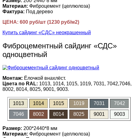
Размер:
200*2440*8 мм
Материал:
Фиброцемент (целлюлоза)
Фактура:
Под дерево
ЦЕНА: 600 руб/шт (1230 руб/м2)
Купить сайдинг «СДС» неокрашенный
Фиброцементный сайдинг «СДС»
одноцветный
Монтаж:
Ёлочкой внахлёст.
Цвета по RAL:
1013, 1014, 1015, 1019, 7031, 7042,7046,
8002, 8014, 8025, 9001, 9003.
1013
1014
1015
1019
7031
7042
7046
8002
8014
8025
9001
9003
Размер:
200*2440*8 мм
Материал:
Фиброцемент (целлюлоза)