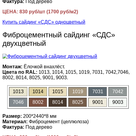
Фактура:
Под дерево
ЦЕНА: 830 руб/шт (1700 руб/м2)
Купить сайдинг «СДС» одноцветный
Фиброцементный сайдинг «СДС»
двухцветный
Монтаж:
Ёлочкой внахлёст.
Цвета по RAL:
1013, 1014, 1015, 1019, 7031, 7042,7046,
8002, 8014, 8025, 9001, 9003.
1013
1014
1015
1019
7031
7042
7046
8002
8014
8025
9001
9003
Размер:
200*2440*8 мм
Материал:
Фиброцемент (целлюлоза)
Фактура:
Под дерево