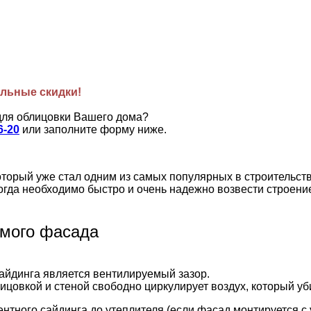
льные скидки!
для облицовки Вашего дома?
6-20
или заполните форму ниже.
орый уже стал одним из самых популярных в строительстве
огда необходимо быстро и очень надежно возвести строени
емого фасада
йдинга является вентилируемый зазор.
цовкой и стеной свободно циркулирует воздух, который уби
тного сайдинга до утеплителя (если фасад монтируется с 