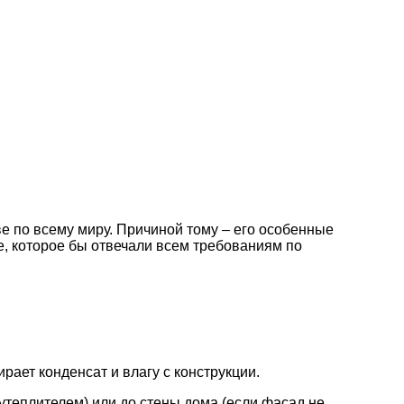
 по всему миру. Причиной тому – его особенные
е, которое бы отвечали всем требованиям по
рает конденсат и влагу с конструкции.
утеплителем) или до стены дома (если фасад не