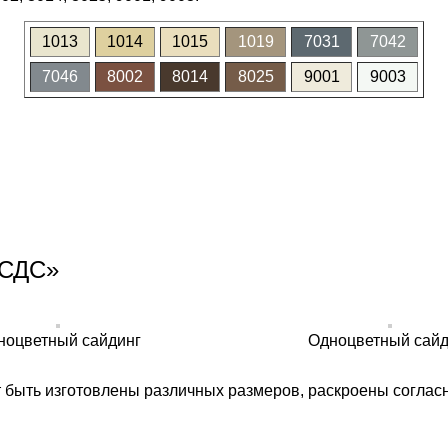
1013
1014
1015
1019
7031
7042
7046
8002
8014
8025
9001
9003
«СДС»
ноцветный сайдинг
Одноцветный сайд
т быть изготовлены различных размеров, раскроены соглас