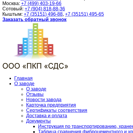
Москва:
+7 (499) 403-19-66
Сотовый:
+7 (904) 818-88-36
Кыштым:
+7 (35151) 496-88
,
+7 (35151) 495-65
Заказать обратный звонок
Главная
О заводе
О заводе
Отзывы
Новости завода
Карточка предприятия
Сертификаты соответствия
Доставка и оплата
Документы
Инструкция по транспортированию, хран
Таблица сравнения фиброцементного и хр