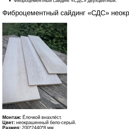
Фиброцементный сайдинг «СДС» двухцветный.
Фиброцементный сайдинг «СДС» неок
Монтаж:
Ёлочкой внахлёст.
Цвет:
неокрашенный бело-серый.
Размер:
200*2440*8 мм