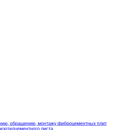
ению, обращению, монтажу фиброцементных плит
изотилцементного листа