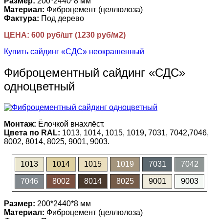
Размер:
200*2440*8 мм
Материал:
Фиброцемент (целлюлоза)
Фактура:
Под дерево
ЦЕНА: 600 руб/шт (1230 руб/м2)
Купить сайдинг «СДС» неокрашенный
Фиброцементный сайдинг «СДС»
одноцветный
Монтаж:
Ёлочкой внахлёст.
Цвета по RAL:
1013, 1014, 1015, 1019, 7031, 7042,7046,
8002, 8014, 8025, 9001, 9003.
1013
1014
1015
1019
7031
7042
7046
8002
8014
8025
9001
9003
Размер:
200*2440*8 мм
Материал:
Фиброцемент (целлюлоза)