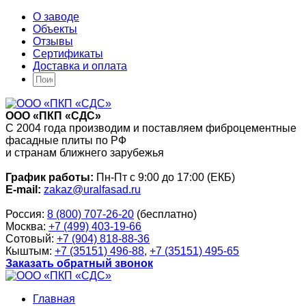
О заводе
Объекты
Отзывы
Сертификаты
Доставка и оплата
ООО «ПКП «СДС»
С 2004 года производим и поставляем фиброцементные
фасадные плиты по РФ
и странам ближнего зарубежья
График работы:
Пн-Пт с 9:00 до 17:00 (ЕКБ)
E-mail:
zakaz@uralfasad.ru
Россия:
8 (800) 707-26-20
(бесплатно)
Москва:
+7 (499) 403-19-66
Сотовый:
+7 (904) 818-88-36
Кыштым:
+7 (35151) 496-88
,
+7 (35151) 495-65
Заказать обратный звонок
Главная