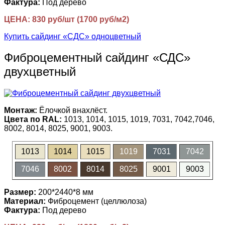
Фактура:
Под дерево
ЦЕНА: 830 руб/шт (1700 руб/м2)
Купить сайдинг «СДС» одноцветный
Фиброцементный сайдинг «СДС»
двухцветный
Монтаж:
Ёлочкой внахлёст.
Цвета по RAL:
1013, 1014, 1015, 1019, 7031, 7042,7046,
8002, 8014, 8025, 9001, 9003.
1013
1014
1015
1019
7031
7042
7046
8002
8014
8025
9001
9003
Размер:
200*2440*8 мм
Материал:
Фиброцемент (целлюлоза)
Фактура:
Под дерево