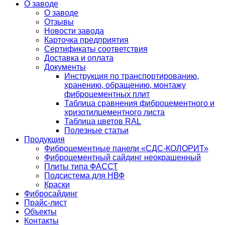
О заводе
О заводе
Отзывы
Новости завода
Карточка предприятия
Сертификаты соответствия
Доставка и оплата
Документы
Инструкция по транспортированию,
хранению, обращению, монтажу
фиброцементных плит
Таблица сравнения фиброцементного и
хризотилцементного листа
Таблица цветов RAL
Полезные статьи
Продукция
Фиброцементные панели «СДС-КОЛОРИТ»
Фиброцементный сайдинг неокрашенный
Плиты типа ФАССТ
Подсистема для НВФ
Краски
Фибросайдинг
Прайс-лист
Объекты
Контакты