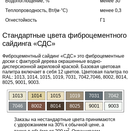
Водопоглощение, %
менее 30
Теплопроводность, Вт/(м·°C)
менее 0,3
Огнестойкость
Г1
Стандартные цвета фиброцементного
сайдинга «СДС»
Фиброцементный сайдинг «СДС» это фиброцементные
доски с фактурой дерева окрашенные водно-
дисперсионной акриловой краской. Базовая цветовая
палитра включает в себя 12 цветов. Цветовая палитра по
RAL: 1013, 1014, 1015, 1019, 7031, 7042,7046, 8002, 8014,
8025, 9001, 9003.
1013
1014
1015
1019
7031
7042
7046
8002
8014
8025
9001
9003
Заказы на нестандартные цвета принимаются
с удорожанием на 30% к обычной цене, а
2