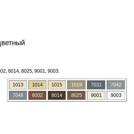
цветный
02, 8014, 8025, 9001, 9003.
1013
1014
1015
1019
7031
7042
7046
8002
8014
8025
9001
9003