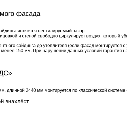
емого фасада
йдинга является вентилируемый зазор.
цовкой и стеной свободно циркулирует воздух, который уби
тного сайдинга до утеплителя (если фасад монтируется с 
не менее 150 мм. При нарушении данных условий гарантия н
СДС»
, длинной 2440 мм монтируется по классической системе 
ой внахлёст