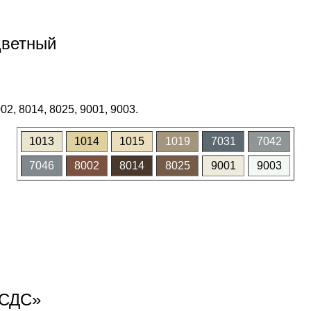
цветный
02, 8014, 8025, 9001, 9003.
1013
1014
1015
1019
7031
7042
7046
8002
8014
8025
9001
9003
«СДС»