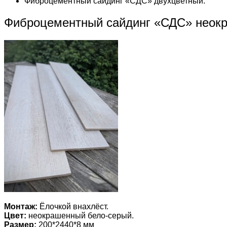
Фиброцементный сайдинг «СДС» двухцветный.
Фиброцементный сайдинг «СДС» неок
Монтаж:
Ёлочкой внахлёст.
Цвет:
неокрашенный бело-серый.
Размер:
200*2440*8 мм