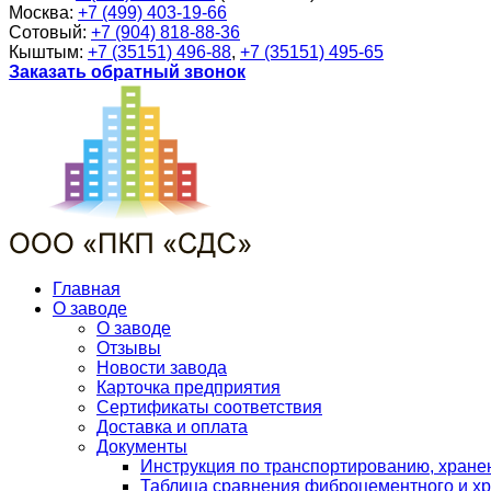
Москва:
+7 (499) 403-19-66
Сотовый:
+7 (904) 818-88-36
Кыштым:
+7 (35151) 496-88
,
+7 (35151) 495-65
Заказать обратный звонок
Главная
О заводе
О заводе
Отзывы
Новости завода
Карточка предприятия
Сертификаты соответствия
Доставка и оплата
Документы
Инструкция по транспортированию, хран
Таблица сравнения фиброцементного и хр