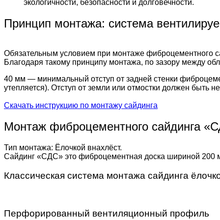
экологичности, безопасности и долговечности.
Принцип монтажа: система вентилиру
Обязательным условием при монтаже фиброцементного са
Благодаря такому принципу монтажа, по зазору между обли
40 мм — минимальный отступ от задней стенки фиброцемен
утепляется). Отступ от земли или отмостки должен быть 
Скачать инструкцию по монтажу сайдинга
Монтаж фиброцементного сайдинга «
Тип монтажа: Ёлочкой внахлёст.
Сайдинг «СДС» это фиброцементная доска шириной 200 мм
Классическая система монтажа сайдинга ёлочк
Перфорированный вентиляционный профиль