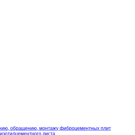
ению, обращению, монтажу фиброцементных плит
изотилцементного листа