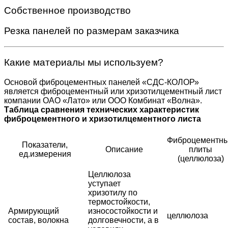
Собственное производство
Резка панелей по размерам заказчика
Какие материалы мы используем?
Основой фиброцементных панелей «СДС-КОЛОР»
является фиброцементный или хризотилцементный лист
компании ОАО «Лато» или ООО Комбинат «Волна».
Таблица сравнения технических характеристик
фиброцементного и хризотилцементного листа
Фиброцементн
Показатели,
Описание
плиты
ед.измерения
(целлюлоза)
Целлюлоза
уступает
хризотилу по
термостойкости,
Армирующий
износостойкости и
целлюлоза
состав, волокна
долговечности, а в