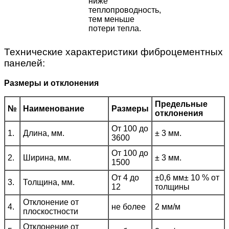
ниже
теплопроводность,
тем меньше
потери тепла.
Технические характеристики фиброцементных
панелей:
Размеры и отклонения
Предельные
№
Наименование
Размеры
отклонения
От 100 до
1.
Длина, мм.
± 3 мм.
3600
От 100 до
2.
Ширина, мм.
± 3 мм.
1500
От 4 до
±0,6 мм± 10 % от
3.
Толщина, мм.
12
толщины
Отклонение от
4.
не более
2 мм/м
плоскостности
Отклонение от