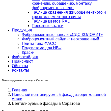
хранению, обращению, монтажу
фиброцементных плит
Таблица сравнения фиброцементного и
хризотилцементного листа
Таблица цветов RAL
Полезные статьи
Продукция
Фиброцементные панели «СДС-КОЛОРИТ»
Фиброцементный сайдинг неокрашенный
Плиты типа ФАССТ
Подсистема для НВФ
Краски
Фибросайдинг
Прайс-лист
Объекты
Контакты
Вентилируемые фасады в Саратове
Главная
Навесной вентилируемый фасад из оцинкованной
стали
Вентилируемые фасады в Саратове