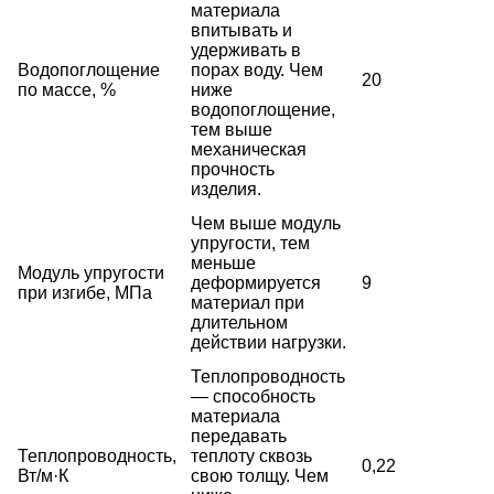
материала
впитывать и
удерживать в
Водопоглощение
порах воду. Чем
20
по массе, %
ниже
водопоглощение,
тем выше
механическая
прочность
изделия.
Чем выше модуль
упругости, тем
меньше
Модуль упругости
деформируется
9
при изгибе, МПа
материал при
длительном
действии нагрузки.
Теплопроводность
— способность
материала
передавать
Теплопроводность,
теплоту сквозь
0,22
Вт/м·К
свою толщу. Чем