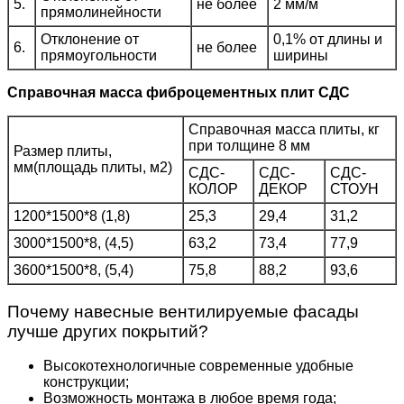
5.
не более
2 мм/м
прямолинейности
Отклонение от
0,1% от длины и
6.
не более
прямоугольности
ширины
Справочная масса фиброцементных плит СДС
Справочная масса плиты, кг
при толщине 8 мм
Размер плиты,
мм(площадь плиты, м2)
СДС-
СДС-
СДС-
КОЛОР
ДЕКОР
СТОУН
1200*1500*8 (1,8)
25,3
29,4
31,2
3000*1500*8, (4,5)
63,2
73,4
77,9
3600*1500*8, (5,4)
75,8
88,2
93,6
Почему навесные вентилируемые фасады
лучше других покрытий?
Высокотехнологичные современные удобные
конструкции;
Возможность монтажа в любое время года;