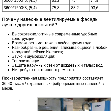
3000*1500*8, (4,5)
63,2
73,4
77,9
3600*1500*8, (5,4)
75,8
88,2
93,6
Почему навесные вентилируемые фасады
лучше других покрытий?
Высокотехнологичные современные удобные
конструкции;
Возможность монтажа в любое время года;
Разнообразные решения, вписывающиеся в любой
городской пейзаж Ижевска;
Звуко и шумоизоляция;
Теплоизоляция;
Защита наружных стен от дождевых и талых вод;
Не требуют постоянного ремонта.
Производственная мощность предприятия составляет
2
36-40 тыс. м
окрашенных фиброцементных панелей в
месяц.