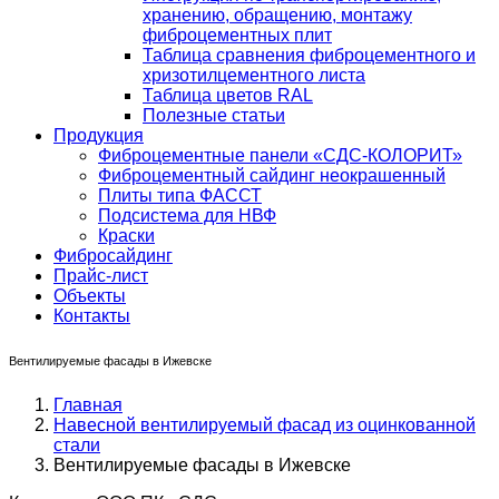
хранению, обращению, монтажу
фиброцементных плит
Таблица сравнения фиброцементного и
хризотилцементного листа
Таблица цветов RAL
Полезные статьи
Продукция
Фиброцементные панели «СДС-КОЛОРИТ»
Фиброцементный сайдинг неокрашенный
Плиты типа ФАССТ
Подсистема для НВФ
Краски
Фибросайдинг
Прайс-лист
Объекты
Контакты
Вентилируемые фасады в Ижевске
Главная
Навесной вентилируемый фасад из оцинкованной
стали
Вентилируемые фасады в Ижевске