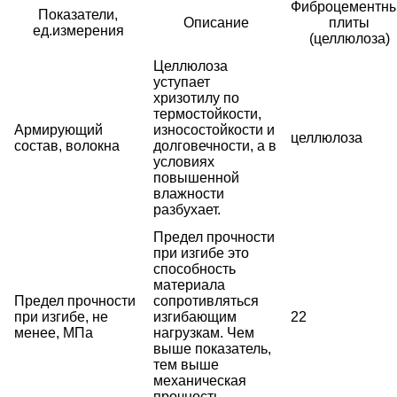
Фиброцементн
Показатели,
Описание
плиты
ед.измерения
(целлюлоза)
Целлюлоза
уступает
хризотилу по
термостойкости,
Армирующий
износостойкости и
целлюлоза
состав, волокна
долговечности, а в
условиях
повышенной
влажности
разбухает.
Предел прочности
при изгибе это
способность
материала
Предел прочности
сопротивляться
при изгибе, не
изгибающим
22
менее, МПа
нагрузкам. Чем
выше показатель,
тем выше
механическая
прочность.