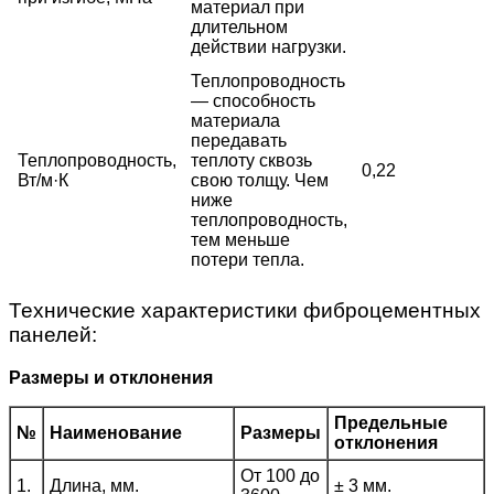
материал при
длительном
действии нагрузки.
Теплопроводность
— способность
материала
передавать
Теплопроводность,
теплоту сквозь
0,22
Вт/м·К
свою толщу. Чем
ниже
теплопроводность,
тем меньше
потери тепла.
Технические характеристики фиброцементных
панелей:
Размеры и отклонения
Предельные
№
Наименование
Размеры
отклонения
От 100 до
1.
Длина, мм.
± 3 мм.