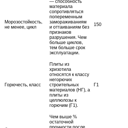
— способность
материала
сопротивляться
попеременным
Морозостойкость,
замораживаниям
150
не менее, цикл
и оттаиваниям без
признаков
разрушения. Чем
больше циклов,
тем больше срок
эксплуатации.
Плиты из
хризотила
относятся к классу
негорючих
Горючесть, класс
строительных
Г1
материалов (НГ), а
плиты из
целлюлозы к
горючим (Г1).
Чем выше %
остаточной
прочности после