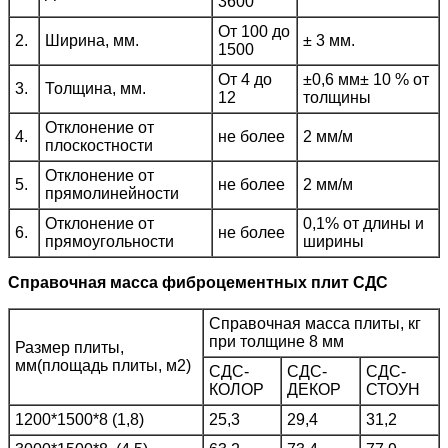
3600
От 100 до
2.
Ширина, мм.
± 3 мм.
1500
От 4 до
±0,6 мм± 10 % от
3.
Толщина, мм.
12
толщины
Отклонение от
4.
не более
2 мм/м
плоскостности
Отклонение от
5.
не более
2 мм/м
прямолинейности
Отклонение от
0,1% от длины и
6.
не более
прямоугольности
ширины
Справочная масса фиброцементных плит СДС
Справочная масса плиты, кг
при толщине 8 мм
Размер плиты,
мм(площадь плиты, м2)
СДС-
СДС-
СДС-
КОЛОР
ДЕКОР
СТОУН
1200*1500*8 (1,8)
25,3
29,4
31,2