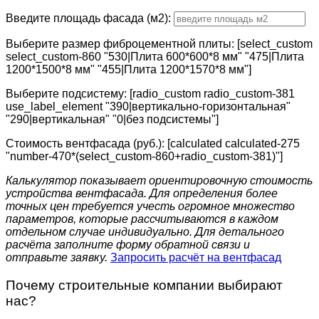
Введите площадь фасада (м2):
Выберите размер фиброцементной плиты: [select_custom
select_custom-860 "530|Плита 600*600*8 мм" "475|Плита
1200*1500*8 мм" "455|Плита 1200*1570*8 мм"]
Выберите подсистему: [radio_custom radio_custom-381
use_label_element "390|вертикально-горизонтальная"
"290|вертикальная" "0|без подсистемы"]
Стоимость вентфасада (руб.): [calculated calculated-275
"number-470*(select_custom-860+radio_custom-381)"]
Калькулятор показывает ориентировочную стоимость
устройства вентфасада. Для определения более
точных цен требуется учесть огромное множество
параметров, которые рассчитываются в каждом
отдельном случае индивидуально. Для детального
расчёта заполните форму обратной связи и
отправьте заявку.
Запросить расчёт на вентфасад
Почему строительные компании выбирают
нас?