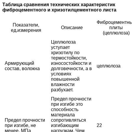
Таблица сравнения технических характеристик
фиброцементного и хризотилцементного листа
Фиброцементн
Показатели,
Описание
плиты
ед.измерения
(целлюлоза)
Целлюлоза
уступает
хризотилу по
термостойкости,
Армирующий
износостойкости и
целлюлоза
состав, волокна
долговечности, а в
условиях
повышенной
влажности
разбухает.
Предел прочности
при изгибе это
способность
материала
Предел прочности
сопротивляться
при изгибе, не
изгибающим
22
менее, МПа
нагрузкам. Чем