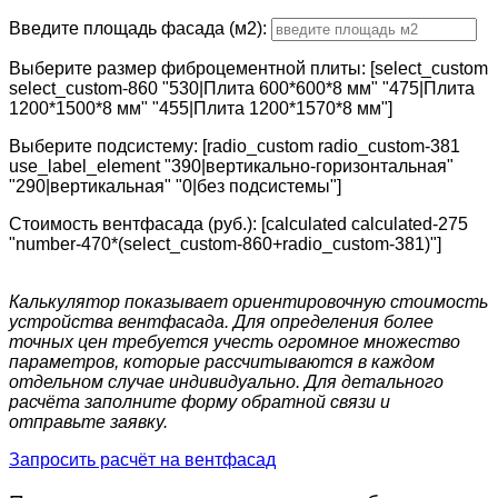
Введите площадь фасада (м2):
Выберите размер фиброцементной плиты: [select_custom
select_custom-860 "530|Плита 600*600*8 мм" "475|Плита
1200*1500*8 мм" "455|Плита 1200*1570*8 мм"]
Выберите подсистему: [radio_custom radio_custom-381
use_label_element "390|вертикально-горизонтальная"
"290|вертикальная" "0|без подсистемы"]
Стоимость вентфасада (руб.): [calculated calculated-275
"number-470*(select_custom-860+radio_custom-381)"]
Калькулятор показывает ориентировочную стоимость
устройства вентфасада. Для определения более
точных цен требуется учесть огромное множество
параметров, которые рассчитываются в каждом
отдельном случае индивидуально. Для детального
расчёта заполните форму обратной связи и
отправьте заявку.
Запросить расчёт на вентфасад