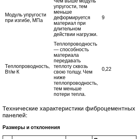
Чем выше модуль
упругости, тем
меньше
Модуль упругости
деформируется
9
при изгибе, МПа
материал при
длительном
действии нагрузки.
Теплопроводность
— способность
материала
передавать
Теплопроводность,
теплоту сквозь
0,22
Вт/м·К
свою толщу. Чем
ниже
теплопроводность,
тем меньше
потери тепла.
Технические характеристики фиброцементных
панелей:
Размеры и отклонения