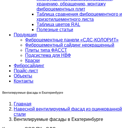
хранению, обращению, монтажу
фиброцементных плит
Таблица сравнения фиброцементного и
хризотилцементного листа
Таблица цветов RAL
Полезные статьи
Продукция
Фиброцементные панели «СДС-КОЛОРИТ»
Фиброцементный сайдинг неокрашенный
Плиты типа ФАССТ
Подсистема для НВФ
Краски
Фибросайдинг
Прайс-лист
Объекты
Контакты
Вентилируемые фасады в Екатеринбурге
Главная
Навесной вентилируемый фасад из оцинкованной
стали
Вентилируемые фасады в Екатеринбурге