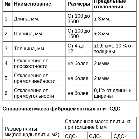
Предельные
№
Наименование
Размеры
отклонения
От 100 до
1.
Длина, мм.
± 3 мм.
3600
От 100 до
2.
Ширина, мм.
± 3 мм.
1500
От 4 до
±0,6 мм± 10 % от
3.
Толщина, мм.
12
толщины
Отклонение от
4.
не более
2 мм/м
плоскостности
Отклонение от
5.
не более
2 мм/м
прямолинейности
Отклонение от
0,1% от длины и
6.
не более
прямоугольности
ширины
Справочная масса фиброцементных плит СДС
Справочная масса плиты, кг
при толщине 8 мм
Размер плиты,
мм(площадь плиты, м2)
СДС-
СДС-
СДС-